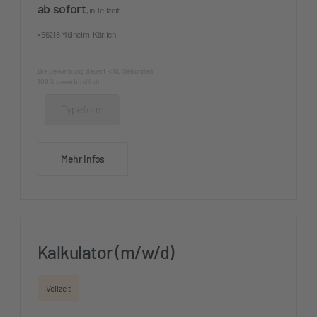
ab sofort
, in Teilzeit
• 56218 Mülheim-Kärlich
Die Bewerbung dauert < 60 Sekunden
100% unverbindlich
Typeform
Mehr Infos
Kalkulator (m/w/d)
Vollzeit