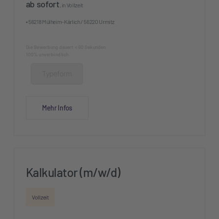
ab sofort
, in Vollzeit
• 56218 Mülheim-Kärlich / 56220 Urmitz
Die Bewerbung dauert < 60 Sekunden
100% unverbindlich
Typeform
Mehr Infos
Kalkulator (m/w/d)
Vollzeit