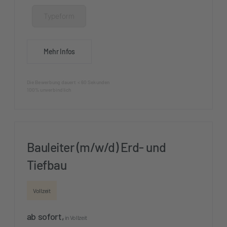
Typeform
Mehr Infos
Die Bewerbung dauert < 60 Sekunden
100% unverbindlich
Bauleiter (m/w/d) Erd- und
Tiefbau
Vollzeit
ab sofort,
in Vollzeit