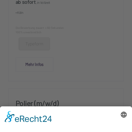
ab sofort
, in Vollzeit
• Köln
Die Bewerbung dauert < 60 Sekunden
100% unverbindlich
Typeform
Mehr Infos
Polier (m/w/d)
Vollzeit