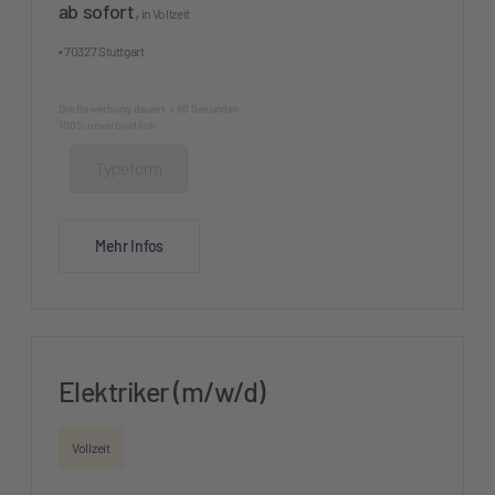
ab sofort
,
in Vollzeit
• 70327 Stuttgart
Die Bewerbung dauert < 60 Sekunden
100% unverbindlich
Typeform
Mehr Infos
Elektriker (m/w/d)
Vollzeit