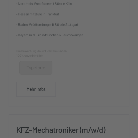
• Nordrhein-Westfalen mit Büro in Köln
• Hessen mit Büro in Frankfurt
• Baden-Württemberg mit Büro in Stuttgart
• Bayern mit Büro in München & Feuchtwangen
Die Bewerbung dauert < 60 Sekunden
100% unverbindlich
Typeform
Mehr Infos
KFZ-Mechatroniker (m/w/d)