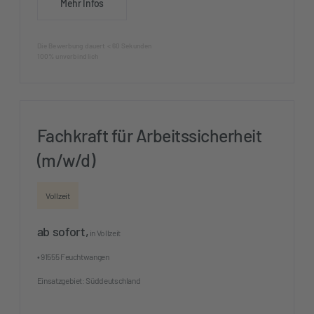
Mehr Infos
Die Bewerbung dauert < 60 Sekunden
100% unverbindlich
Fachkraft für Arbeitssicherheit
(m/w/d)
Vollzeit
ab sofort,
in Vollzeit
• 91555 Feuchtwangen
Einsatzgebiet: Süddeutschland