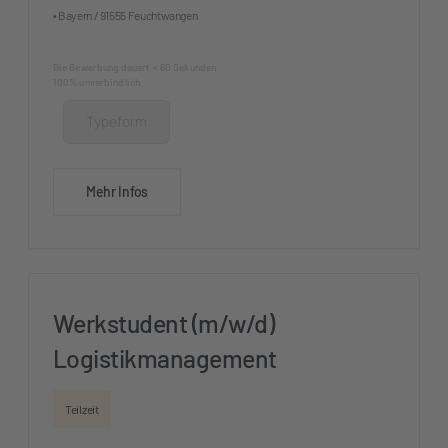
• Bayern / 91555 Feuchtwangen
Die Bewerbung dauert < 60 Sekunden
100% unverbindlich
Typeform
Mehr Infos
Werkstudent (m/w/d)
Logistikmanagement
Teilzeit