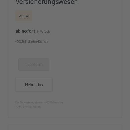
Versicherungswesen
Vollzeit
ab sofort,
in Vollzeit
• 56218 Mülheim-Kärlich
Typeform
Mehr Infos
Die Bewerbung dauert < 60 Sekunden
100% unverbindlich