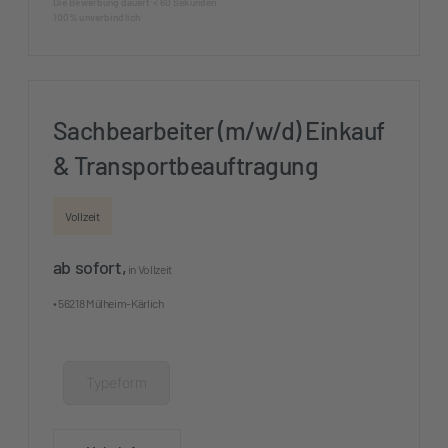
Die Bewerbung dauert < 60 Sekunden
100% unverbindlich
Sachbearbeiter (m/w/d) Einkauf
& Transportbeauftragung
Vollzeit
ab sofort,
in Vollzeit
• 56218 Mülheim-Kärlich
Typeform