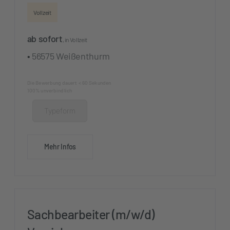
Vollzeit
ab sofort
, in Vollzeit
•
56575 Weißenthurm
Die Bewerbung dauert < 60 Sekunden
100% unverbindlich
Typeform
Mehr Infos
Sachbearbeiter (m/w/d)