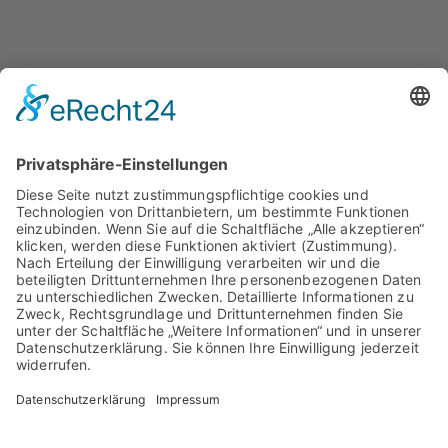
FACHKRAFT FÜR
ARBEITSSICHERHEIT (M/W/D)
Typeform
Die Bewerbung dauert < 60 Sekunden
100% unverbindlich
Standort:
91555 Feuchtwangen, weitere Standorte möglich
ab sofort
Vollzeit
Ihre Aufgaben
· Umsetzung und Überwachung der Arbeitsschutz- und
Sicherheitsrichtlinien (DGUV, ArbSchG, BetrSichV etc.)