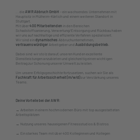
... die
AWR Abbruch GmbH
– ein wachsendes Unternehmen mit
Hauptsitz in Mülheim-Kärlich und einem weiteren Standort in
Stuttgart.
Mit über
400 Mitarbeitenden
in den Bereichen
Schadstoffsanierung, Verwertung/Entsorgung und Rückbau haben
wir uns auf nachhaltige und effiziente Verfahren spezialisiert.
Wir sind
ein
dynamisches
Abbruchunternehmen,
vertrauenswürdiger
Arbeitgeber und
Ausbildungsbetrieb.
Dabei sind wir stolz darauf, unseren Kunden exzellente
Dienstleistungen anzubieten und gleichzeitig einen wichtigen
Beitrag zur Schonung unserer Umwelt zu leisten.
Um unsere Erfolgsgeschichte fortzusetzen, suchen wir Sie als
Fachkraft für Arbeitssicherheit (m/w/d)
zur Verstärkung unseres
Teams.
Deine Vorteile bei der AWR:
→
Arbeiten in einem hochmodernen Büro mit top ausgestatteten
Arbeitsplätzen
→
Nutzung unseres hauseigenen Fitnessstudios & Bistros
→
Ein starkes Team mit über 400 Kolleginnen und Kollegen