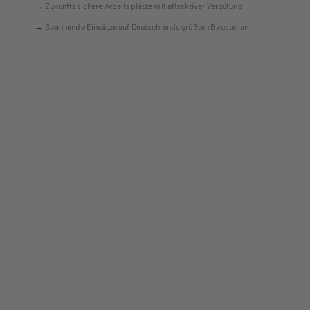
→
Zukunftssichere Arbeitsplätze mit attraktiver Vergütung
→
Spannende Einsätze auf Deutschlands größten Baustellen
→
Unvergessliche Firmenevents (wie z.B. Weihnachtsfeier,
Sommerfest oder Abbruchsprengungen)