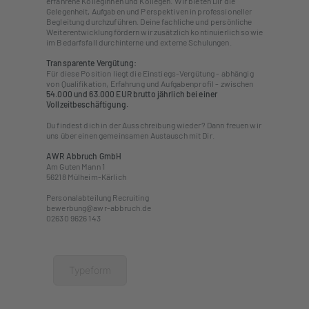
erfahrene Kolleginnen und Kollegen. Wir bieten Dir die
Gelegenheit, Aufgaben und Perspektiven in professioneller
Begleitung durchzuführen. Deine fachliche und persönliche
Weiterentwicklung fördern wir zusätzlich kontinuierlich sowie
im Bedarfsfall durchinterne und externe Schulungen.
Transparente Vergütung:
Für diese Position liegt die Einstiegs-Vergütung - abhängig
von Qualifikation, Erfahrung und Aufgabenprofil - zwischen
54.000 und 63.000 EUR brutto jährlich bei einer
Vollzeitbeschäftigung.
Du findest dich in der Ausschreibung wieder? Dann freuen wir
uns über einen gemeinsamen Austausch mit Dir.
AWR Abbruch GmbH
Am Guten Mann 1
56218 Mülheim-Kärlich
Personalabteilung Recruiting
bewerbung@awr-abbruch.de
02630 9626 143
Typeform