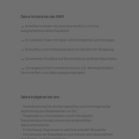
Deine Vorteile bei der AWR:
→
Arbeiten in einem hochmodernen Büro mit top
ausgestatteten Arbeitsplätzen
→
Ein starkes Team mit über 400 Kolleginnen und Kollegen
→
Zukunftssichere Arbeitsplätze mit attraktiver Vergütung
→
Spannende Einsätze auf Deutschlands größten Baustellen
→
Unvergessliche Firmenevents (wie z.B. Weihnachtsfeier,
Sommerfest oder Abbruchsprengungen)
Deine Aufgaben bei uns:
- Verantwortung für die fachgerechte und termingerechte
Ausführung der Bauarbeiten vor Ort
- Organisation, Koordination und Führung des
Baustellenpersonals sowie der eingesetzten
Nachunternehmer
- Einrichtung, Organisation und Ordnung der Baustelle
- Umsetzung der Baupläne sowie Setzen und Überwachen
der Tages- und Wochenziele